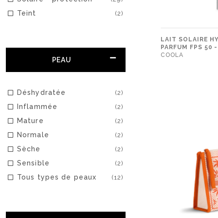
Teint
(2)
LAIT SOLAIRE 
PARFUM FPS 50 
COOLA
PEAU
Déshydratée
(2)
Inflammée
(2)
Mature
(2)
Normale
(2)
Sèche
(2)
Sensible
(2)
Tous types de peaux
(12)