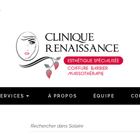
S
Naviguez
Accueil
Services
SERVICES
À PROPOS
ÉQUIPE
CO
À propos
Équipe
Contact
Confidentialité