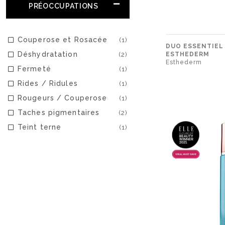
PRÉOCCUPATIONS
Couperose et Rosacée
(1)
DUO ESSENTIEL 
Déshydratation
(2)
ESTHEDERM
Esthederm
Fermeté
(1)
Rides / Ridules
(1)
Rougeurs / Couperose
(1)
Taches pigmentaires
(2)
Teint terne
(1)