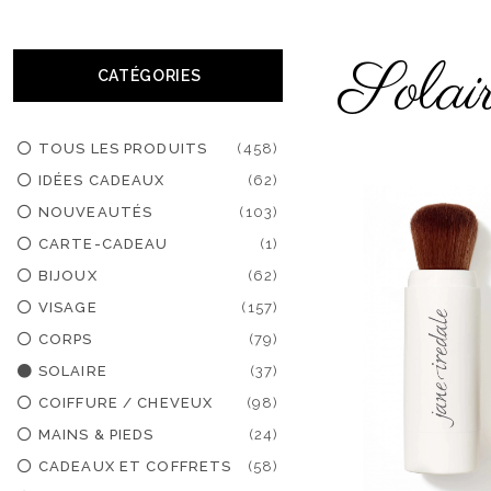
Solai
CATÉGORIES
TOUS LES PRODUITS
(458)
IDÉES CADEAUX
(62)
NOUVEAUTÉS
(103)
CARTE-CADEAU
(1)
BIJOUX
(62)
VISAGE
(157)
CORPS
(79)
SOLAIRE
(37)
COIFFURE / CHEVEUX
(98)
MAINS & PIEDS
(24)
CADEAUX ET COFFRETS
(58)