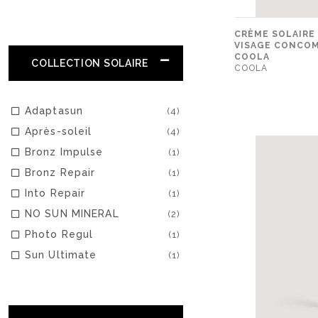
CRÈME SOLAIRE
VISAGE CONCOMB
COOLA
COLLECTION SOLAIRE
COOLA
Adaptasun
(4)
Après-soleil
(4)
Bronz Impulse
(1)
Bronz Repair
(1)
Into Repair
(1)
NO SUN MINERAL
(2)
Photo Regul
(1)
Sun Ultimate
(1)