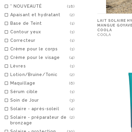
* NOUVEAUTÉ
(18)
Apaisant et hydratant
(2)
LAIT SOLAIRE 
Base de Teint
(1)
MANGUE GOYAVE 
COOLA
Contour yeux
(1)
COOLA
Correcteur
(1)
Crème pour le corps
(1)
Crème pour le visage
(4)
Lèvres
(1)
Lotion/Bruine/Tonic
(2)
Maquillage
(6)
Sérum cible
(1)
Soin de Jour
(3)
Solaire - après-soleil
(4)
Solaire - préparateur de
(2)
bronzage
Solaire - protection
(29)