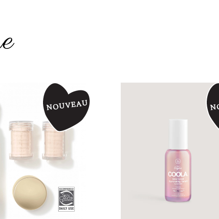
re
Magasinez
Boutique
Termes & livraison
Mon panier