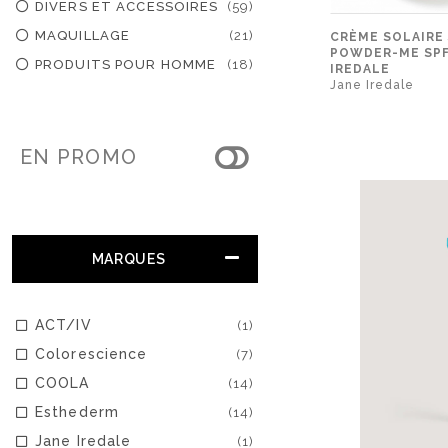
DIVERS ET ACCESSOIRES
(59)
MAQUILLAGE
(21)
CRÈME SOLAIRE
POWDER-ME SPF®
PRODUITS POUR HOMME
(18)
IREDALE
Jane Iredale
EN PROMO
MARQUES
ACT/IV
(1)
Colorescience
(7)
COOLA
(14)
Esthederm
(14)
Jane Iredale
(1)