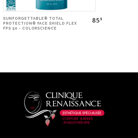
85
SUNFORGETTABLE® TOTAL
$
PROTECTION® FACE SHIELD FLEX
FPS 50 - COLORSCIENCE