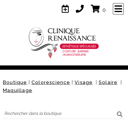
×
0
Naviguez
Accueil
Services
Boutique
|
Colorescience
|
Visage
|
Solaire
|
À propos
Maquillage
Équipe
Contact
Confidentialité