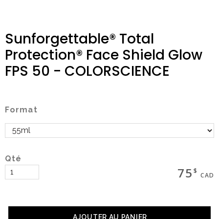
Sunforgettable® Total
Magasinez
Protection® Face Shield Glow
FPS 50 - COLORSCIENCE
Boutique
Format
Termes & livraison
Mon panier
Qté
75
$
CAD
Social
AJOUTER AU PANIER