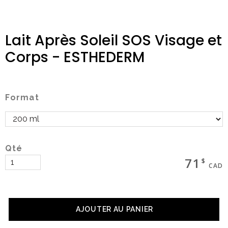
Lait Après Soleil SOS Visage et
Magasinez
Corps - ESTHEDERM
Boutique
Format
Termes & livraison
Mon panier
Qté
71
$
CAD
Social
AJOUTER AU PANIER