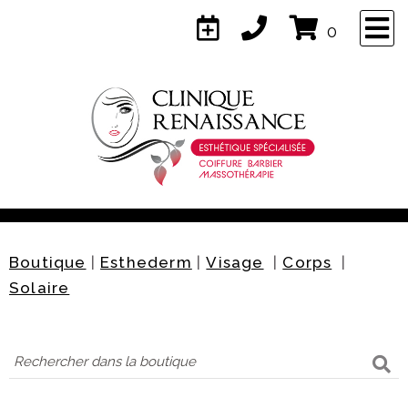
×
0
Naviguez
Accueil
Services
Boutique
|
Esthederm
|
Visage
|
Corps
|
À propos
Solaire
Équipe
Contact
Confidentialité