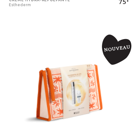
75
$
Esthederm