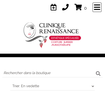
×
0
Naviguez
Accueil
Services
À propos
Équipe
Contact
Confidentialité