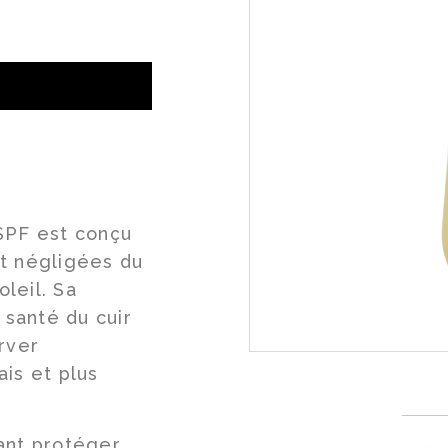
Social
Infolettre
Facebook
Instagram
SPF est conçu
t négligées du
oleil. Sa
 santé du cuir
rver
is et plus
ant protéger