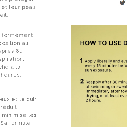
 et leur peau
eil.
niformément
position au
 après 80
piration,
hé à la
 heures.
ux et le cuir
réduit
t minimise les
 Sa formule