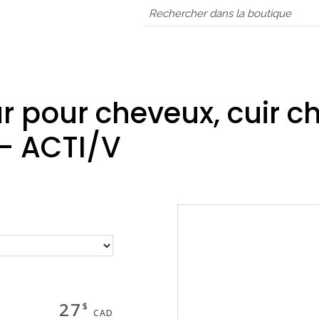
Magasinez
r pour cheveux, cuir c
 - ACTI/V
Boutique
Termes & livraison
Mon panier
27
$
CAD