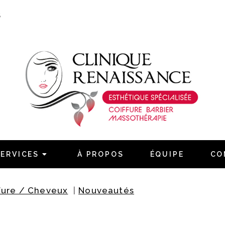
S
Naviguez
Accueil
Services
SERVICES
À PROPOS
ÉQUIPE
CO
À propos
Équipe
fure / Cheveux
|
Nouveautés
Contact
Confidentialité