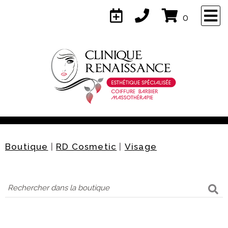
×
0
Naviguez
Accueil
Services
Boutique
|
RD Cosmetic
|
Visage
À propos
Équipe
Contact
Confidentialité