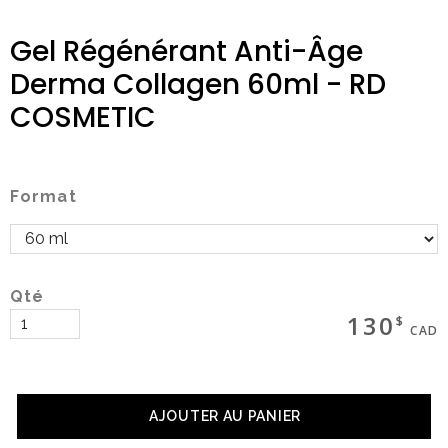
Gel Régénérant Anti-Âge
Derma Collagen 60ml - RD
Magasinez
COSMETIC
Boutique
Format
Termes & livraison
Mon panier
Qté
130
$
CAD
Social
AJOUTER AU PANIER