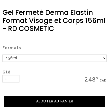
Gel Fermeté Derma Elastin
Format Visage et Corps 156ml
Magasinez
- RD COSMETIC
Boutique
Formats
Termes & livraison
Mon panier
Qté
248
$
CAD
Social
AJOUTER AU PANIER