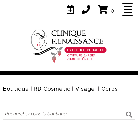
×
0
Naviguez
Accueil
Services
Boutique
|
RD Cosmetic
|
Visage
|
Corps
À propos
Équipe
Contact
Confidentialité