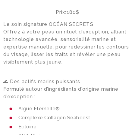
Prix:180$
Le soin signature OCÉAN SECRETS
Magasinez
Offrez à votre peau un rituel d’exception, alliant
technologie avancée, sensorialité marine et
expertise manuelle, pour redessiner les contours
du visage, lisser les traits et révéler une peau
Boutique
visiblement plus jeune.
Termes & livraison
Mon panier
🌊 Des actifs marins puissants
Formulé autour d’ingrédients d’origine marine
d’exception :
Algue Éternelle®
Social
Complexe Collagen Seaboost
Ectoine