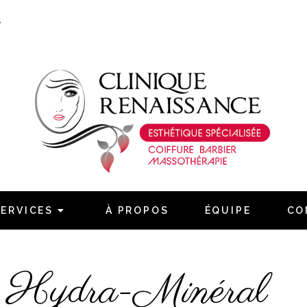
S
Naviguez
Accueil
Services
SERVICES
À PROPOS
ÉQUIPE
CO
À propos
Équipe
n Hydra-Minéral
Contact
Confidentialité