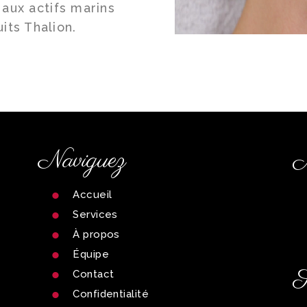
Social
aux actifs marins
its Thalion.
Infolettre
Facebook
Instagram
Naviguez
M
Accueil
Services
À propos
Équipe
S
Contact
Confidentialité