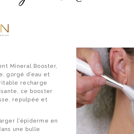
Magasinez
nt Mineral Booster,
Boutique
re, gorgé d’eau et
Termes & livraison
ritable recharge
isante, ce booster
Mon panier
isse, repulpée et
harger l’épiderme en
dans une bulle