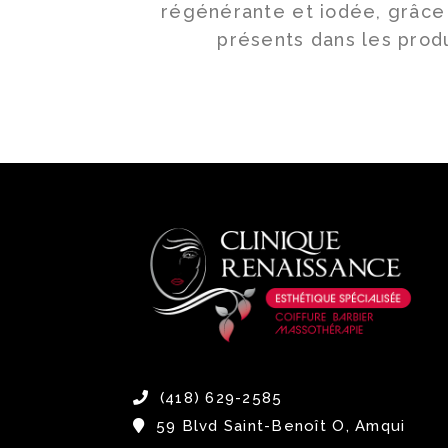
régénérante et iodée, grâce 
présents dans les produ
(418) 629-2585
59 Blvd Saint-Benoît O, Amqui