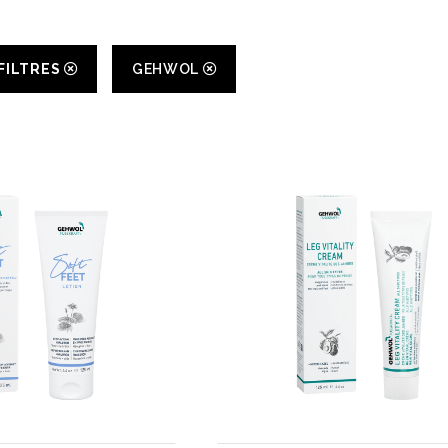
 FILTRES
GEHWOL
Magasinez
Boutique
Termes & livraison
Mon panier