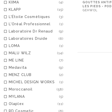
KIIMA
(4)
GOUTTES ANTI
LES PIEDS - PO
KLAPP
(15)
GEHWOL
L'Étoile Cosmétiques
(3)
L'Oréal Professionnel
(1)
Laboratoire Dr Renaud
(9)
Laboratoires Druide
(6)
LOMA
(1)
MALU WILZ
(14)
ME LINE
(7)
Medavita
(9)
MENZ CLUB
(2)
MICHEL DESIGN WORKS
(1)
Moroccanoil
(58)
MYLANA
(5)
Olaplex
(11)
RD Cosmetic
(6)