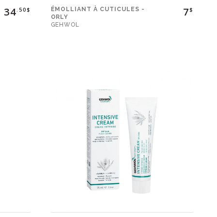
34
7
ÉMOLLIANT À CUTICULES -
.50$
$
ORLY
GEHWOL