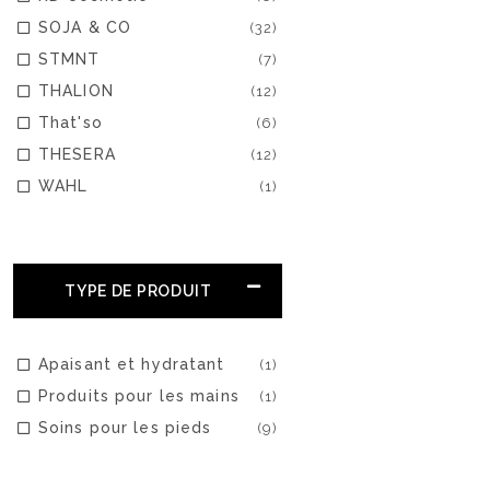
SOJA & CO
(32)
STMNT
(7)
THALION
(12)
That'so
(6)
THESERA
(12)
WAHL
(1)
TYPE DE PRODUIT
Apaisant et hydratant
(1)
Produits pour les mains
(1)
Soins pour les pieds
(9)