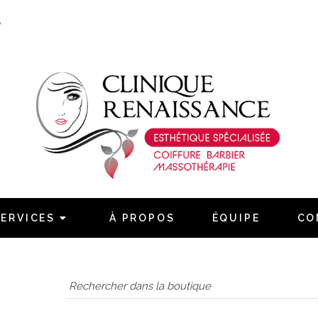
S
Naviguez
Accueil
Services
SERVICES
À PROPOS
ÉQUIPE
CO
À propos
Équipe
Contact
Confidentialité