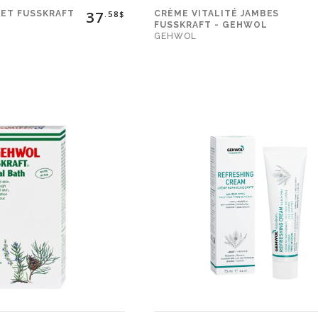
Social
37
EET FUSSKRAFT
CRÈME VITALITÉ JAMBES
.58$
FUSSKRAFT - GEHWOL
GEHWOL
Infolettre
Facebook
Instagram