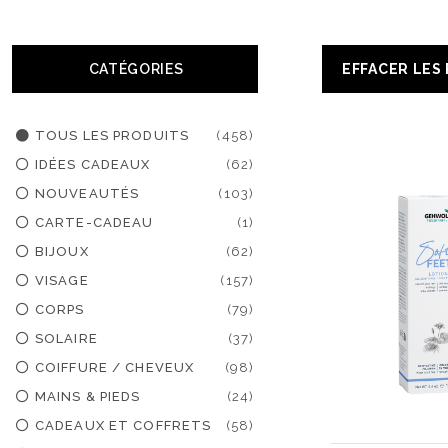
CATÉGORIES
EFFACER LES
TOUS LES PRODUITS
(458)
IDÉES CADEAUX
(62)
NOUVEAUTÉS
(103)
CARTE-CADEAU
(1)
BIJOUX
(62)
VISAGE
(157)
CORPS
(79)
SOLAIRE
(37)
COIFFURE / CHEVEUX
(98)
MAINS & PIEDS
(24)
CADEAUX ET COFFRETS
(58)