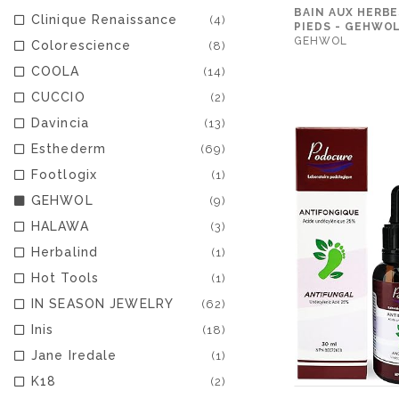
BAIN AUX HERBE
Clinique Renaissance
(4)
PIEDS - GEHWO
GEHWOL
Colorescience
(8)
COOLA
(14)
CUCCIO
(2)
Davincia
(13)
Esthederm
(69)
Footlogix
(1)
GEHWOL
(9)
HALAWA
(3)
Herbalind
(1)
Hot Tools
(1)
IN SEASON JEWELRY
(62)
Inis
(18)
Jane Iredale
(1)
K18
(2)