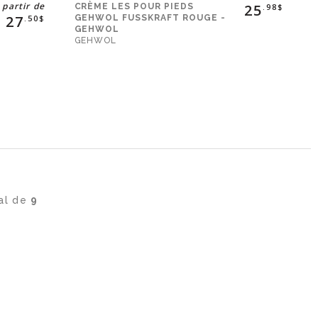
 partir de
25
CRÈME LES POUR PIEDS
.98$
27
GEHWOL FUSSKRAFT ROUGE -
.50$
GEHWOL
GEHWOL
tal de
9