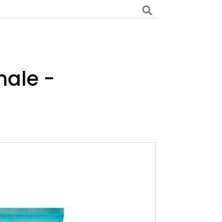
nale -