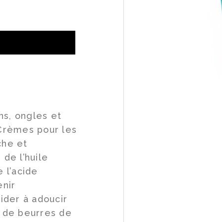
Social
Infolettre
Facebook
Instagram
ns, ongles et
 Crèmes pour les
che et
de l’huile
e l’acide
enir
aider à adoucir
e de beurres de