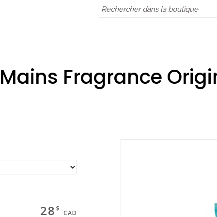
Magasinez
Mains Fragrance Origi
Boutique
Termes & livraison
Mon panier
28
$
CAD