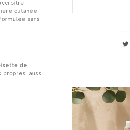
accroître
rrière cutanée.
 formulée sans
isette de
s propres, aussi