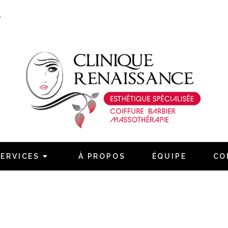
S
Naviguez
Accueil
Services
SERVICES
À PROPOS
ÉQUIPE
CO
À propos
Équipe
Contact
Confidentialité