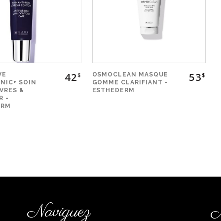
42
53
VE
OSMOCLEAN MASQUE
$
$
NIC+ SOIN
GOMME CLARIFIANT -
ÈVRES &
ESTHEDERM
 -
ERM
Naviguez
M